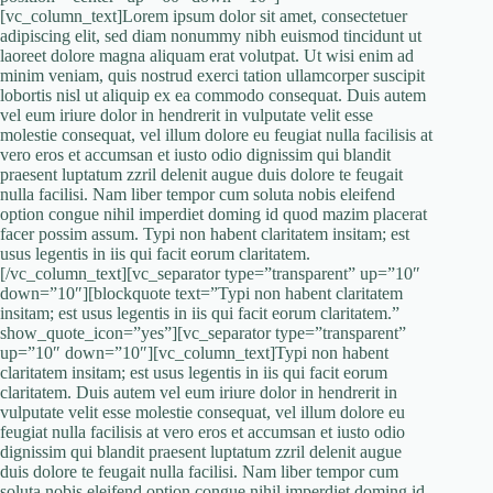
[vc_column_text]Lorem ipsum dolor sit amet, consectetuer
adipiscing elit, sed diam nonummy nibh euismod tincidunt ut
laoreet dolore magna aliquam erat volutpat. Ut wisi enim ad
minim veniam, quis nostrud exerci tation ullamcorper suscipit
lobortis nisl ut aliquip ex ea commodo consequat. Duis autem
vel eum iriure dolor in hendrerit in vulputate velit esse
molestie consequat, vel illum dolore eu feugiat nulla facilisis at
vero eros et accumsan et iusto odio dignissim qui blandit
praesent luptatum zzril delenit augue duis dolore te feugait
nulla facilisi. Nam liber tempor cum soluta nobis eleifend
option congue nihil imperdiet doming id quod mazim placerat
facer possim assum. Typi non habent claritatem insitam; est
usus legentis in iis qui facit eorum claritatem.
[/vc_column_text][vc_separator type=”transparent” up=”10″
down=”10″][blockquote text=”Typi non habent claritatem
insitam; est usus legentis in iis qui facit eorum claritatem.”
show_quote_icon=”yes”][vc_separator type=”transparent”
up=”10″ down=”10″][vc_column_text]Typi non habent
claritatem insitam; est usus legentis in iis qui facit eorum
claritatem. Duis autem vel eum iriure dolor in hendrerit in
vulputate velit esse molestie consequat, vel illum dolore eu
feugiat nulla facilisis at vero eros et accumsan et iusto odio
dignissim qui blandit praesent luptatum zzril delenit augue
duis dolore te feugait nulla facilisi. Nam liber tempor cum
soluta nobis eleifend option congue nihil imperdiet doming id