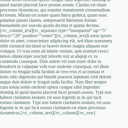
quod mazim placerat facer possim assum. Claritas est etiam
processus dynamicus, qui sequitur mutationem consuetudium
lectorum. Mirum est notare quam littera gothica, quam nunc
putamus parum claram, anteposuerit litterarum formas
humanitatis per seacula quarta decima et quinta decima.
[/vc_column_text][vc_separator type=”transparent” up=”5″
down=”20″ position=”center”][vc_column_text]Lorem ipsum
dolor sit amet, consectetuer adipiscing elit, sed diam nonummy
nibh euismod tincidunt ut laoreet dolore magna aliquam erat
volutpat. Ut wisi enim ad minim veniam, quis nostrud exerci
tation ullamcorper suscipit lobortis nisl ut aliquip ex ea
commodo consequat. Duis autem vel eum iriure dolor in
hendrerit in vulputate velit esse molestie consequat, vel illum
dolore eu feugiat nulla facilisis at vero eros et accumsan et
iusto odio dignissim qui blandit praesent luptatum zzril delenit
augue duis dolore te feugait nulla facilisi. Nam liber tempor
cum soluta nobis eleifend option congue nihil imperdiet
doming id quod mazim placerat facer possim assum. Typi non
habent claritatem insitam; est usus legentis in iis qui facit
eorum claritatem. Typi non habent claritatem insitam; est usus
legentis in iis qui facit eorum claritatem est etiam processus
dynamicus.[/vc_column_text][/vc_column][/vc_row]