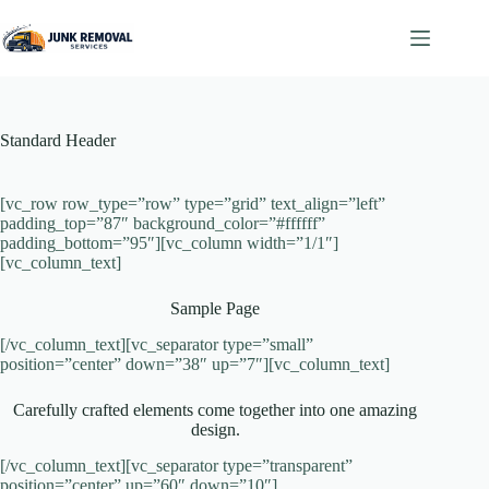
Skip
to
content
Standard Header
[vc_row row_type=”row” type=”grid” text_align=”left”
padding_top=”87″ background_color=”#ffffff”
padding_bottom=”95″][vc_column width=”1/1″]
[vc_column_text]
Sample Page
[/vc_column_text][vc_separator type=”small”
position=”center” down=”38″ up=”7″][vc_column_text]
Carefully crafted elements come together into one amazing
design.
[/vc_column_text][vc_separator type=”transparent”
position=”center” up=”60″ down=”10″]