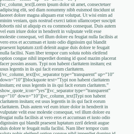
[vc_column_text]Lorem ipsum dolor sit amet, consectetuer
adipiscing elit, sed diam nonummy nibh euismod tincidunt ut
laoreet dolore magna aliquam erat volutpat. Ut wisi enim ad
minim veniam, quis nostrud exerci tation ullamcorper suscipit
lobortis nisl ut aliquip ex ea commodo consequat. Duis autem
vel eum iriure dolor in hendrerit in vulputate velit esse
molestie consequat, vel illum dolore eu feugiat nulla facilisis at
vero eros et accumsan et iusto odio dignissim qui blandit
praesent luptatum zzril delenit augue duis dolore te feugait
nulla facilisi. Nam liber tempor cum soluta nobis eleifend
option congue nihil imperdiet doming id quod mazim placerat
facer possim assum. Typi non habent claritatem insitam; est
usus legentis in iis qui facit eorum claritatem.
[/vc_column_text][vc_separator type=”transparent” up=”10″
down=”10″][blockquote text=”Typi non habent claritatem
insitam; est usus legentis in iis qui facit eorum claritatem.”
show_quote_icon=”yes”][vc_separator type=”transparent”
up=”10″ down=”10″][vc_column_text]Typi non habent
claritatem insitam; est usus legentis in iis qui facit eorum
claritatem. Duis autem vel eum iriure dolor in hendrerit in
vulputate velit esse molestie consequat, vel illum dolore eu
feugiat nulla facilisis at vero eros et accumsan et iusto odio
dignissim qui blandit praesent luptatum zzril delenit augue
duis dolore te feugait nulla facilisi. Nam liber tempor cum
soluta nobis eleifend option congue nihil imperdiet doming id