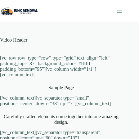
Skip
to
content
Video Header
[vc_row row_type=”row” type=”grid” text_align=”left”
padding_top=”87″ background_color=”#ffffff”
padding_bottom=”95″][vc_column width=”1/1″]
[vc_column_text]
Sample Page
[/vc_column_text][vc_separator type=”small”
position=”center” down=”38″ up=”7″][vc_column_text]
Carefully crafted elements come together into one amazing
design.
[/vc_column_text][vc_separator type=”transparent”
position=”center” up=”60″ down=”10″]