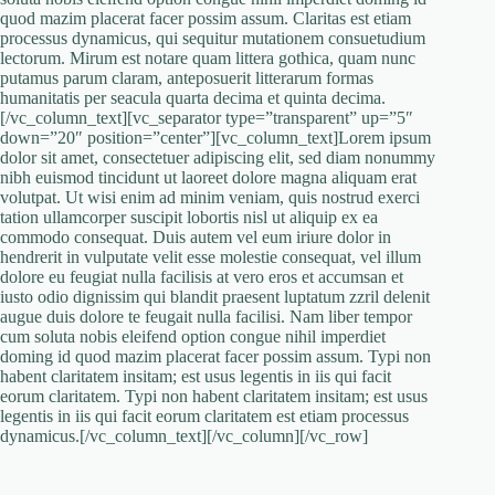
quod mazim placerat facer possim assum. Claritas est etiam
processus dynamicus, qui sequitur mutationem consuetudium
lectorum. Mirum est notare quam littera gothica, quam nunc
putamus parum claram, anteposuerit litterarum formas
humanitatis per seacula quarta decima et quinta decima.
[/vc_column_text][vc_separator type=”transparent” up=”5″
down=”20″ position=”center”][vc_column_text]Lorem ipsum
dolor sit amet, consectetuer adipiscing elit, sed diam nonummy
nibh euismod tincidunt ut laoreet dolore magna aliquam erat
volutpat. Ut wisi enim ad minim veniam, quis nostrud exerci
tation ullamcorper suscipit lobortis nisl ut aliquip ex ea
commodo consequat. Duis autem vel eum iriure dolor in
hendrerit in vulputate velit esse molestie consequat, vel illum
dolore eu feugiat nulla facilisis at vero eros et accumsan et
iusto odio dignissim qui blandit praesent luptatum zzril delenit
augue duis dolore te feugait nulla facilisi. Nam liber tempor
cum soluta nobis eleifend option congue nihil imperdiet
doming id quod mazim placerat facer possim assum. Typi non
habent claritatem insitam; est usus legentis in iis qui facit
eorum claritatem. Typi non habent claritatem insitam; est usus
legentis in iis qui facit eorum claritatem est etiam processus
dynamicus.[/vc_column_text][/vc_column][/vc_row]